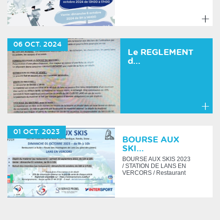
En
savoir
06
OCT.
2024
plus
Le REGLEMENT
d...
En
savoir
01
OCT.
2023
plus
BOURSE AUX
SKI...
BOURSE AUX SKIS 2023
/ STATION DE LANS EN
VERCORS / Restaurant
LA BULLE dépôt du
matériel :...
En
savoir