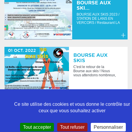
plus
BOURSE AUX
SKI...
BOURSE AUX SKIS 2023 /
STATION DE LANS EN
VERCORS / Restaurant LA
BULLE dépôt du matériel :...
En
savoir
01
OCT.
2022
plus
BOURSE AUX
SKIS
C'est le retour de la
Bourse aux skis ! Nous
vous attendons nombreux,
comme tous les premiers
we...
En
savoir
Ce site utilise des cookies et vous donne le contrôle sur
plus
ceux que vous souhaitez activer
Politique de confidentialité
Tout accepter
Tout refuser
Personnaliser
Mentions légales