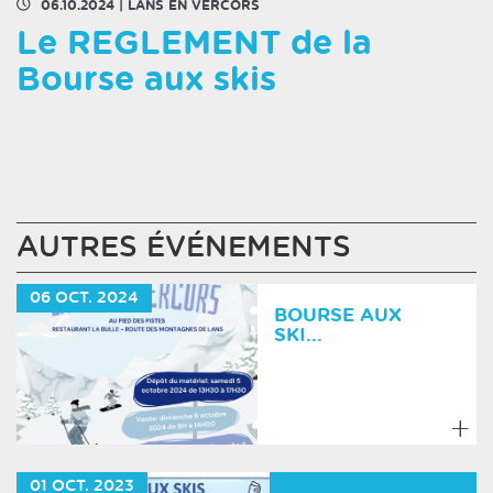
06.10.2024
|
LANS EN VERCORS
Le REGLEMENT de la
Bourse aux skis
AUTRES ÉVÉNEMENTS
06
OCT.
2024
BOURSE AUX
SKI...
En
savoir
01
OCT.
2023